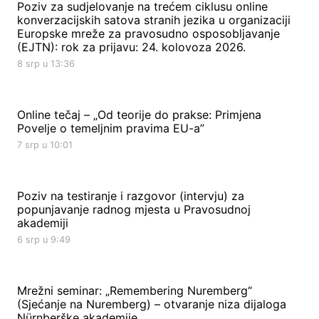
Poziv za sudjelovanje na trećem ciklusu online
konverzacijskih satova stranih jezika u organizaciji
Europske mreže za pravosudno osposobljavanje
(EJTN): rok za prijavu: 24. kolovoza 2026.
8 srp u 13:36
Online tečaj – „Od teorije do prakse: Primjena
Povelje o temeljnim pravima EU-a”
7 srp u 10:01
Poziv na testiranje i razgovor (intervju) za
popunjavanje radnog mjesta u Pravosudnoj
akademiji
6 srp u 9:49
Mrežni seminar: „Remembering Nuremberg“
(Sjećanje na Nuremberg) – otvaranje niza dijaloga
Nürnberške akademije