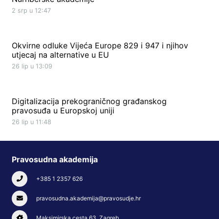
2 srp u 12:47
Okvirne odluke Vijeća Europe 829 i 947 i njihov
utjecaj na alternative u EU
26 lip u 13:09
Digitalizacija prekograničnog građanskog
pravosuđa u Europskoj uniji
26 lip u 11:48
Pravosudna akademija
+385 1 2357 626
pravosudna.akademija@pravosudje.hr
Maksimirska cesta 63, Zagreb