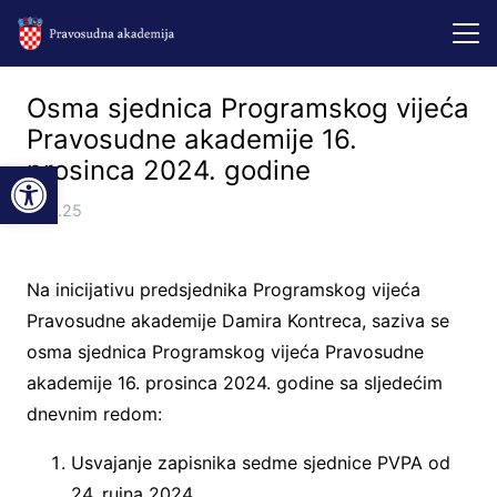
Osma sjednica Programskog vijeća
Pravosudne akademije 16.
Open toolbar
prosinca 2024. godine
8.01.25
Na inicijativu predsjednika Programskog vijeća
Pravosudne akademije Damira Kontreca, saziva se
osma sjednica Programskog vijeća Pravosudne
akademije 16. prosinca 2024. godine sa sljedećim
dnevnim redom:
Usvajanje zapisnika sedme sjednice PVPA od
24. rujna 2024.