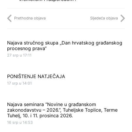
Prethodna objava
Sljedeća objava
Najava stručnog skupa „Dan hrvatskog građanskog
procesnog prava“
27 srp u 17:11
PONIŠTENJE NATJEČAJA
17 srp u 14:01
Najava seminara “Novine u građanskom
zakonodavstvu – 2026.”, Tuheljske Toplice, Terme
Tuhelj, 10. i 11. prosinca 2026.
16 srp u 14:53