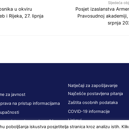
Sljedeća ob
osnika u okviru
Posjet izaslanstva Armen
i Rijeka, 27. lipnja
Pravosudnoj akademiji, 
srpnja 20
Natječaji za zapošljavanje
Najčešće postavljena pitanja
ne za javnost
Zaštita osobnih podataka
 prava na pristup informacijama
COVID-19 informacije
tupačnosti
Linkovi
 sa zainteresiranom javnošću
u poboljšanja iskustva posjetitelja stranica kroz analizu istih. Kl