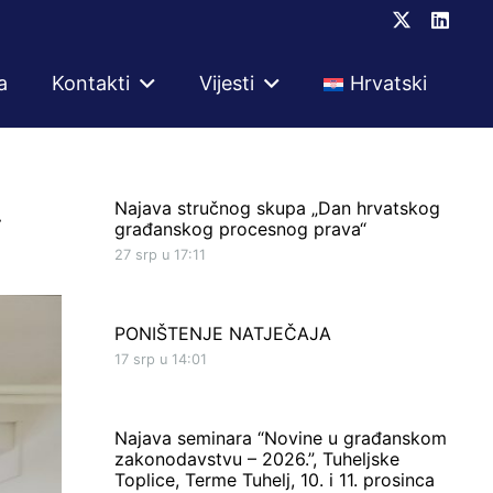
a
Kontakti
Vijesti
Hrvatski
.
Najava stručnog skupa „Dan hrvatskog
građanskog procesnog prava“
27 srp u 17:11
PONIŠTENJE NATJEČAJA
17 srp u 14:01
Najava seminara “Novine u građanskom
zakonodavstvu – 2026.”, Tuheljske
Toplice, Terme Tuhelj, 10. i 11. prosinca