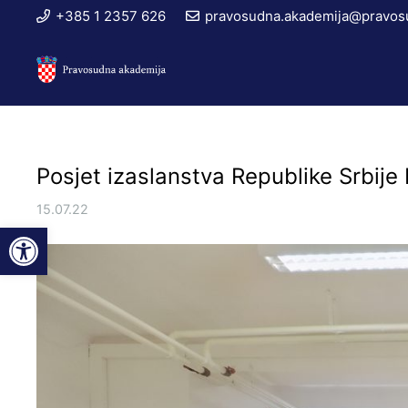
+385 1 2357 626
pravosudna.akademija@pravosu
Posjet izaslanstva Republike Srbije
15.07.22
Open toolbar