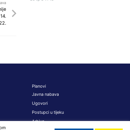
java
ije
14.
22.
Planovi
Javna nabava
Ugovori
Postupci u tijeku
Arhiva
ikom