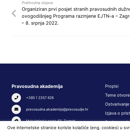
Prethodna objava
Organiziran prvi posjet stranih pravosudnih dužn
ovogodišnjeg Programa razmjene EJTN-a – Zagreb 
– 8. srpnja 2022.
Pravosudna akademija
Propisi
Teme otvore
+385 1 2357 626
Ostvarivanje
pravosudna.akademija@pravosudje.hr
Izjava o pris
Maksimirska cesta 63, Zagreb
Savjetovanja
Ove internetske stranice koriste kolačiće (eng. cookies) u svrh