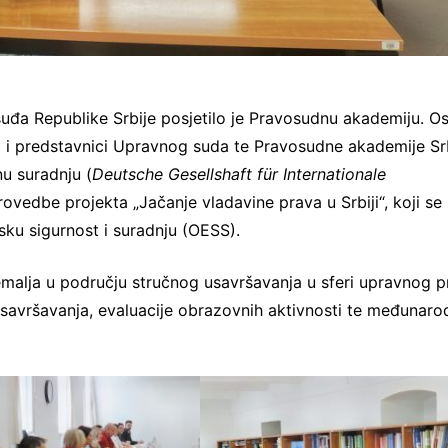
suđa Republike Srbije posjetilo je Pravosudnu akademiju. O
li i predstavnici Upravnog suda te Pravosudne akademije Sr
u suradnju (
Deutsche Gesellshaft für Internationale
 provedbe projekta „Jačanje vladavine prava u Srbiji“, koji se
sku sigurnost i suradnju (OESS).
zemalja u području stručnog usavršavanja u sferi upravnog p
usavršavanja, evaluacije obrazovnih aktivnosti te međunaro