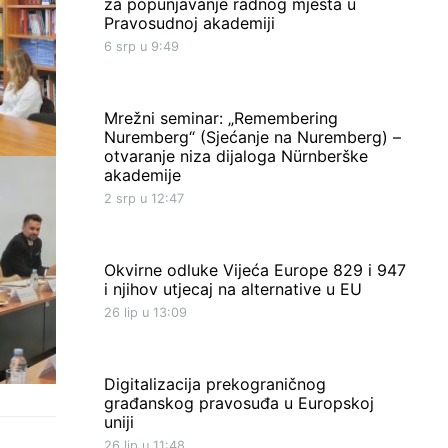
za popunjavanje radnog mjesta u
Pravosudnoj akademiji
6 srp u 9:49
Mrežni seminar: „Remembering
Nuremberg“ (Sjećanje na Nuremberg) –
otvaranje niza dijaloga Nürnberške
akademije
2 srp u 12:47
Okvirne odluke Vijeća Europe 829 i 947
i njihov utjecaj na alternative u EU
26 lip u 13:09
Digitalizacija prekograničnog
građanskog pravosuđa u Europskoj
uniji
26 lip u 11:48