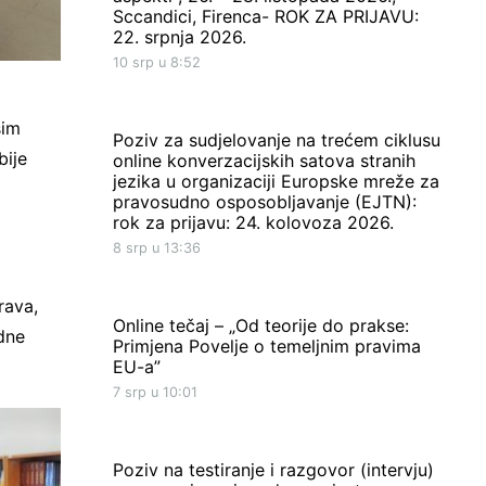
Sccandici, Firenca- ROK ZA PRIJAVU:
22. srpnja 2026.
10 srp u 8:52
sim
Poziv za sudjelovanje na trećem ciklusu
bije
online konverzacijskih satova stranih
jezika u organizaciji Europske mreže za
pravosudno osposobljavanje (EJTN):
rok za prijavu: 24. kolovoza 2026.
8 srp u 13:36
rava,
Online tečaj – „Od teorije do prakse:
dne
Primjena Povelje o temeljnim pravima
EU-a”
7 srp u 10:01
Poziv na testiranje i razgovor (intervju)