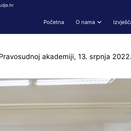
dje.hr
Početna
O nama
Izvješć
 Pravosudnoj akademiji, 13. srpnja 2022