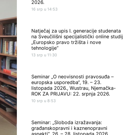
2026.
16 srp u 14:53
Natječaj za upis I. generacije studenata
na Sveučilišni specijalistički online studij
„Europsko pravo tržišta i nove
tehnologije“
13 srp u 11:30
Seminar „O neovisnosti pravosuđa –
europska usporedba“, 19. – 23.
listopada 2026., Wustrau, Njemačka-
ROK ZA PRIJAVU: 22. srpnja 2026.
10 srp u 8:53
Seminar: „Sloboda izražavanja:
građanskopravni i kaznenopravni
aspekti“, 26. – 28. listopada 2026.,