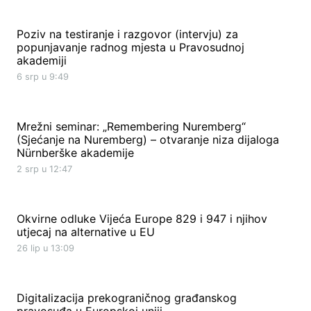
Poziv na testiranje i razgovor (intervju) za
popunjavanje radnog mjesta u Pravosudnoj
akademiji
6 srp u 9:49
Mrežni seminar: „Remembering Nuremberg“
(Sjećanje na Nuremberg) – otvaranje niza dijaloga
Nürnberške akademije
2 srp u 12:47
Okvirne odluke Vijeća Europe 829 i 947 i njihov
utjecaj na alternative u EU
26 lip u 13:09
Digitalizacija prekograničnog građanskog
pravosuđa u Europskoj uniji