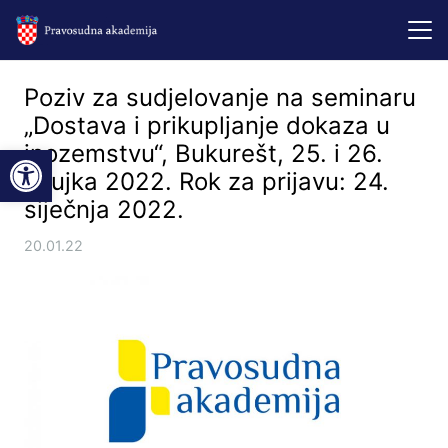
Poziv za sudjelovanje na seminaru
„Dostava i prikupljanje dokaza u
Open toolbar
inozemstvu“, Bukurešt, 25. i 26.
ožujka 2022. Rok za prijavu: 24.
siječnja 2022.
20.01.22