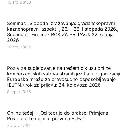
10 srp u 8:53
Seminar: „Sloboda izražavanja: građanskopravni i
kaznenopravni aspekti“, 26. – 28. listopada 2026.,
Sccandici, Firenca- ROK ZA PRIJAVU: 22. srpnja
2026.
10 srp u 8:52
Poziv za sudjelovanje na trećem ciklusu online
konverzacijskih satova stranih jezika u organizaciji
Europske mreže za pravosudno osposobljavanje
(EJTN): rok za prijavu: 24. kolovoza 2026.
8 srp u 13:36
Online tečaj – „Od teorije do prakse: Primjena
Povelje o temeljnim pravima EU-a”
7 srp u 10:01