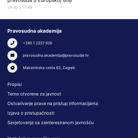
26 lip u 11:48
Pravosudna akademija
+385 1 2357 626
pravosudna.akademija@pravosudje.hr
Maksimirska cesta 63, Zagreb
Propisi
Teme otvorene za javnost
Ostvarivanje prava na pristup informacijama
Izjava o pristupačnosti
Savjetovanja sa zainteresiranom javnošću