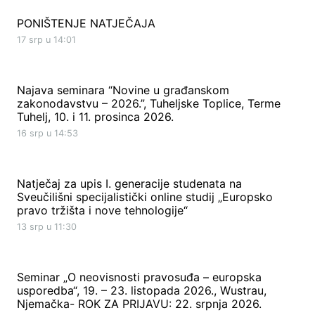
PONIŠTENJE NATJEČAJA
17 srp u 14:01
Najava seminara “Novine u građanskom
zakonodavstvu – 2026.”, Tuheljske Toplice, Terme
Tuhelj, 10. i 11. prosinca 2026.
16 srp u 14:53
Natječaj za upis I. generacije studenata na
Sveučilišni specijalistički online studij „Europsko
pravo tržišta i nove tehnologije“
13 srp u 11:30
Seminar „O neovisnosti pravosuđa – europska
usporedba“, 19. – 23. listopada 2026., Wustrau,
Njemačka- ROK ZA PRIJAVU: 22. srpnja 2026.