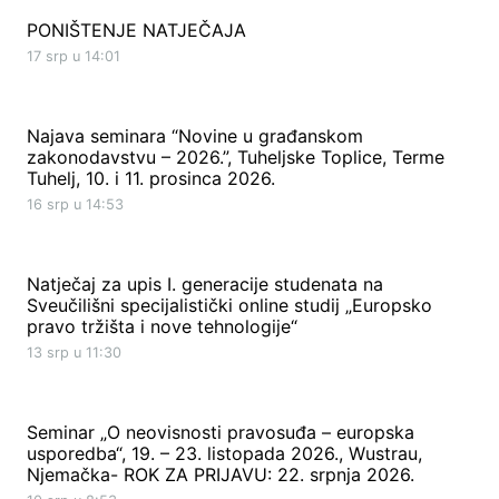
PONIŠTENJE NATJEČAJA
17 srp u 14:01
Najava seminara “Novine u građanskom
zakonodavstvu – 2026.”, Tuheljske Toplice, Terme
Tuhelj, 10. i 11. prosinca 2026.
16 srp u 14:53
Natječaj za upis I. generacije studenata na
Sveučilišni specijalistički online studij „Europsko
pravo tržišta i nove tehnologije“
13 srp u 11:30
Seminar „O neovisnosti pravosuđa – europska
usporedba“, 19. – 23. listopada 2026., Wustrau,
Njemačka- ROK ZA PRIJAVU: 22. srpnja 2026.