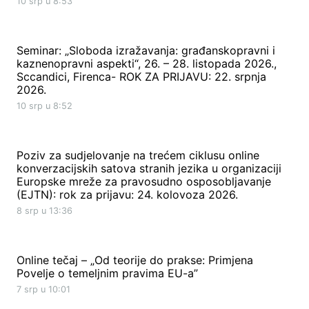
10 srp u 8:53
Seminar: „Sloboda izražavanja: građanskopravni i
kaznenopravni aspekti“, 26. – 28. listopada 2026.,
Sccandici, Firenca- ROK ZA PRIJAVU: 22. srpnja
2026.
10 srp u 8:52
Poziv za sudjelovanje na trećem ciklusu online
konverzacijskih satova stranih jezika u organizaciji
Europske mreže za pravosudno osposobljavanje
(EJTN): rok za prijavu: 24. kolovoza 2026.
8 srp u 13:36
Online tečaj – „Od teorije do prakse: Primjena
Povelje o temeljnim pravima EU-a”
7 srp u 10:01