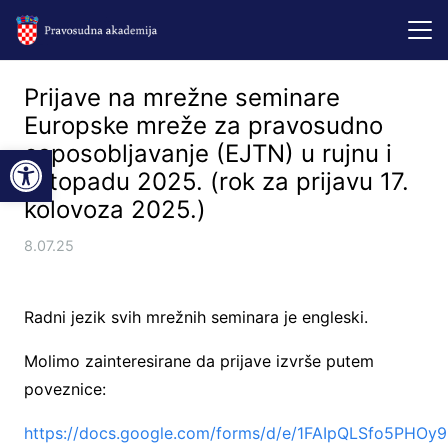
Prijave na mrežne seminare
Europske mreže za pravosudno
Open toolbar
osposobljavanje (EJTN) u rujnu i
listopadu 2025. (rok za prijavu 17.
kolovoza 2025.)
8.07.25
Radni jezik svih mrežnih seminara je engleski.
Molimo zainteresirane da prijave izvrše putem
poveznice:
https://docs.google.com/forms/d/e/1FAIpQLSfo5PHOy9