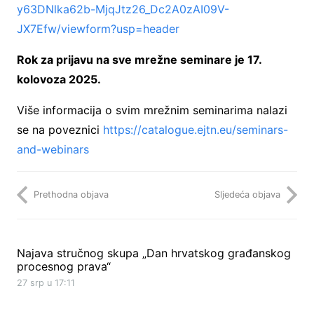
y63DNlka62b-MjqJtz26_Dc2A0zAI09V-
JX7Efw/viewform?usp=header
Rok za prijavu na sve mrežne seminare je 17.
kolovoza 2025.
Više informacija o svim mrežnim seminarima nalazi
se na poveznici
https://catalogue.ejtn.eu/seminars-
and-webinars
Prethodna objava
Sljedeća objava
Najava stručnog skupa „Dan hrvatskog građanskog
procesnog prava“
27 srp u 17:11