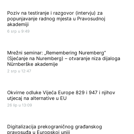
Poziv na testiranje i razgovor (intervju) za
popunjavanje radnog mjesta u Pravosudnoj
akademiji
6 srp u 9:49
Mrežni seminar: „Remembering Nuremberg“
(Sjećanje na Nuremberg) – otvaranje niza dijaloga
Nürnberške akademije
2 srp u 12:47
Okvirne odluke Vijeća Europe 829 i 947 i njihov
utjecaj na alternative u EU
26 lip u 13:09
Digitalizacija prekograničnog građanskog
pravosuđa u Europskoj uniji