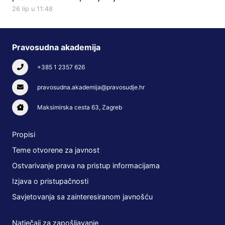
26 lip u 11:48
Pravosudna akademija
+385 1 2357 626
pravosudna.akademija@pravosudje.hr
Maksimirska cesta 63, Zagreb
Propisi
Teme otvorene za javnost
Ostvarivanje prava na pristup informacijama
Izjava o pristupačnosti
Savjetovanja sa zainteresiranom javnošću
Natječaji za zapošljavanje