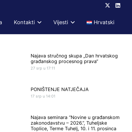
a
Kontakti
Vijesti
Hrvatski
Najava stručnog skupa „Dan hrvatskog
građanskog procesnog prava“
27 srp u 17:11
PONIŠTENJE NATJEČAJA
17 srp u 14:01
Najava seminara “Novine u građanskom
zakonodavstvu – 2026.”, Tuheljske
Toplice, Terme Tuhelj, 10. i 11. prosinca