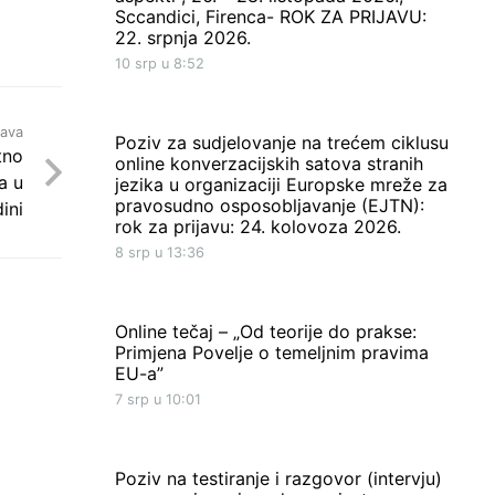
Sccandici, Firenca- ROK ZA PRIJAVU:
22. srpnja 2026.
10 srp u 8:52
java
Poziv za sudjelovanje na trećem ciklusu
tno
online konverzacijskih satova stranih
a u
jezika u organizaciji Europske mreže za
pravosudno osposobljavanje (EJTN):
ini
rok za prijavu: 24. kolovoza 2026.
8 srp u 13:36
Online tečaj – „Od teorije do prakse:
Primjena Povelje o temeljnim pravima
EU-a”
7 srp u 10:01
Poziv na testiranje i razgovor (intervju)