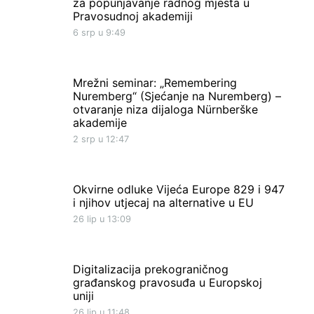
za popunjavanje radnog mjesta u
Pravosudnoj akademiji
6 srp u 9:49
Mrežni seminar: „Remembering
Nuremberg“ (Sjećanje na Nuremberg) –
otvaranje niza dijaloga Nürnberške
akademije
2 srp u 12:47
Okvirne odluke Vijeća Europe 829 i 947
i njihov utjecaj na alternative u EU
26 lip u 13:09
Digitalizacija prekograničnog
građanskog pravosuđa u Europskoj
uniji
26 lip u 11:48