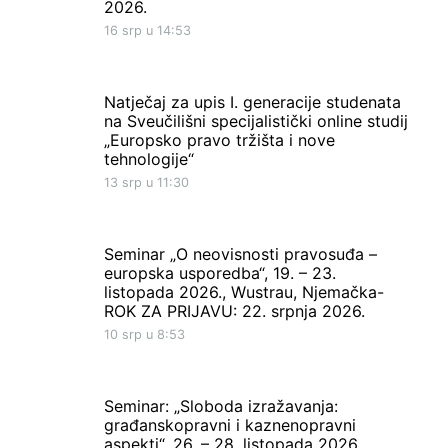
2026.
16 srp u 14:53
Natječaj za upis I. generacije studenata
na Sveučilišni specijalistički online studij
„Europsko pravo tržišta i nove
tehnologije“
13 srp u 11:30
Seminar „O neovisnosti pravosuđa –
europska usporedba“, 19. – 23.
listopada 2026., Wustrau, Njemačka-
ROK ZA PRIJAVU: 22. srpnja 2026.
10 srp u 8:53
Seminar: „Sloboda izražavanja:
građanskopravni i kaznenopravni
aspekti“, 26. – 28. listopada 2026.,