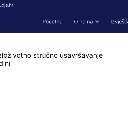
dje.hr
Početna
O nama
Izvješć
loživotno stručno usavršavanje
dini