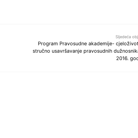
Sljedeća ob
Program Pravosudne akademije- cjeloživo
stručno usavršavanje pravosudnih dužnosnik
2016. god