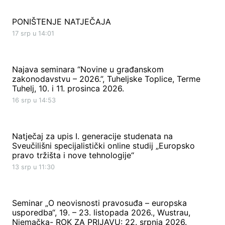
PONIŠTENJE NATJEČAJA
17 srp u 14:01
Najava seminara “Novine u građanskom
zakonodavstvu – 2026.”, Tuheljske Toplice, Terme
Tuhelj, 10. i 11. prosinca 2026.
16 srp u 14:53
Natječaj za upis I. generacije studenata na
Sveučilišni specijalistički online studij „Europsko
pravo tržišta i nove tehnologije“
13 srp u 11:30
Seminar „O neovisnosti pravosuđa – europska
usporedba“, 19. – 23. listopada 2026., Wustrau,
Njemačka- ROK ZA PRIJAVU: 22. srpnja 2026.