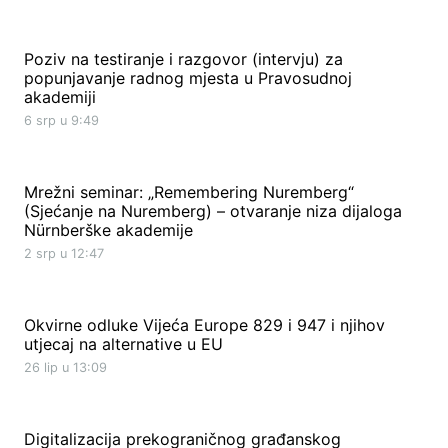
Poziv na testiranje i razgovor (intervju) za
popunjavanje radnog mjesta u Pravosudnoj
akademiji
6 srp u 9:49
Mrežni seminar: „Remembering Nuremberg“
(Sjećanje na Nuremberg) – otvaranje niza dijaloga
Nürnberške akademije
2 srp u 12:47
Okvirne odluke Vijeća Europe 829 i 947 i njihov
utjecaj na alternative u EU
26 lip u 13:09
Digitalizacija prekograničnog građanskog