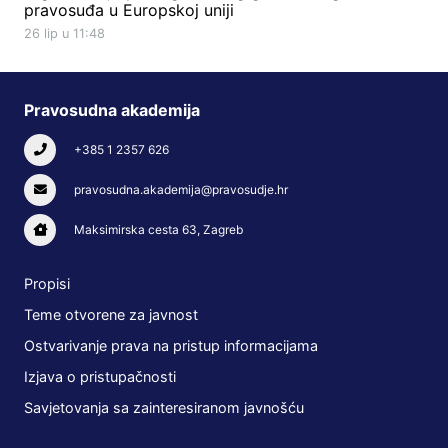
pravosuđa u Europskoj uniji
26 lip u 11:48
Pravosudna akademija
+385 1 2357 626
pravosudna.akademija@pravosudje.hr
Maksimirska cesta 63, Zagreb
Propisi
Teme otvorene za javnost
Ostvarivanje prava na pristup informacijama
Izjava o pristupačnosti
Savjetovanja sa zainteresiranom javnošću