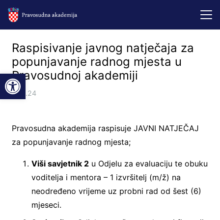
Raspisivanje javnog natječaja za
popunjavanje radnog mjesta u
Open toolbar
Pravosudnoj akademiji
7.06.24
Pravosudna akademija raspisuje JAVNI NATJEČAJ
za popunjavanje radnog mjesta;
Viši savjetnik 2
u Odjelu za evaluaciju te obuku
voditelja i mentora – 1 izvršitelj (m/ž) na
neodređeno vrijeme uz probni rad od šest (6)
mjeseci.