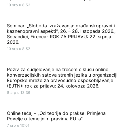
10 srp u 8:53
Seminar: „Sloboda izražavanja: građanskopravni i
kaznenopravni aspekti“, 26. – 28. listopada 2026.,
Sccandici, Firenca- ROK ZA PRIJAVU: 22. srpnja
2026.
10 srp u 8:52
Poziv za sudjelovanje na trećem ciklusu online
konverzacijskih satova stranih jezika u organizaciji
Europske mreže za pravosudno osposobljavanje
(EJTN): rok za prijavu: 24. kolovoza 2026.
8 srp u 13:36
Online tečaj – „Od teorije do prakse: Primjena
Povelje o temeljnim pravima EU-a”
7 srp u 10:01