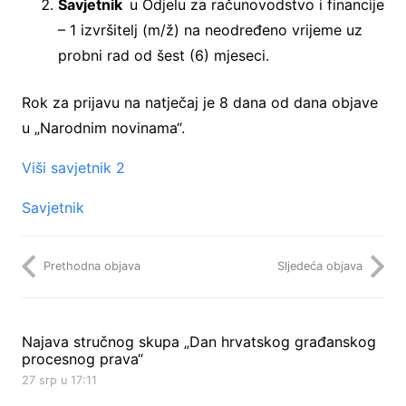
Savjetnik
u Odjelu za računovodstvo i financije
– 1 izvršitelj (m/ž) na neodređeno vrijeme uz
probni rad od šest (6) mjeseci.
Rok za prijavu na natječaj je 8 dana od dana objave
u „Narodnim novinama“.
Viši savjetnik 2
Savjetnik
Prethodna objava
Sljedeća objava
Najava stručnog skupa „Dan hrvatskog građanskog
procesnog prava“
27 srp u 17:11