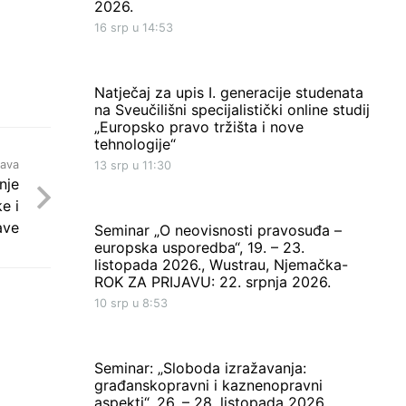
2026.
16 srp u 14:53
Natječaj za upis I. generacije studenata
na Sveučilišni specijalistički online studij
„Europsko pravo tržišta i nove
tehnologije“
java
13 srp u 11:30
nje
e i
ave
Seminar „O neovisnosti pravosuđa –
europska usporedba“, 19. – 23.
listopada 2026., Wustrau, Njemačka-
ROK ZA PRIJAVU: 22. srpnja 2026.
10 srp u 8:53
Seminar: „Sloboda izražavanja:
građanskopravni i kaznenopravni
aspekti“, 26. – 28. listopada 2026.,