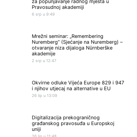
za popunjavanje radnog mjesta u
Pravosudnoj akademiji
6 srp u 9:49
Mrežni seminar: „Remembering
Nuremberg“ (Sjećanje na Nuremberg) –
otvaranje niza dijaloga Nürnberške
akademije
2 srp u 12:47
Okvirne odluke Vijeća Europe 829 i 947
i njihov utjecaj na alternative u EU
26 lip u 13:09
Digitalizacija prekograničnog
građanskog pravosuđa u Europskoj
uniji
26 lip u 11:48