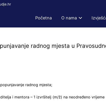
dje.hr
Početna
O nama
Izvješć
opunjavanje radnog mjesta u Pravosudn
popunjavanje radnog mjesta;
oditelja i mentora – 1 izvršitelj (m/ž) na neodređeno vrijeme