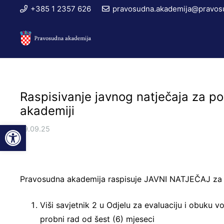
+385 1 2357 626
pravosudna.akademija@pravosu
Raspisivanje javnog natječaja za p
akademiji
Open toolbar
19.09.25
Pravosudna akademija raspisuje JAVNI NATJEČAJ za 
Viši savjetnik 2 u Odjelu za evaluaciju i obuku v
probni rad od šest (6) mjeseci