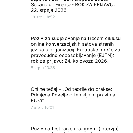
Sccandici, Firenca- ROK ZA PRIJAVU:
22. srpnja 2026.
10 srp u 8:52
Poziv za sudjelovanje na trećem ciklusu
online konverzacijskih satova stranih
jezika u organizaciji Europske mreže za
pravosudno osposobljavanje (EJTN):
rok za prijavu: 24. kolovoza 2026.
8 srp u 13:36
Online tečaj – „Od teorije do prakse:
Primjena Povelje o temeljnim pravima
EU-a”
7 srp u 10:01
Poziv na testiranje i razgovor (intervju)