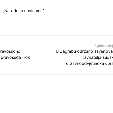
 u „Narodnim novinama“.
Sljedeća ob
pravosudno
U Zagrebu održano savjetova
e pravosuđa (rok
ravnatelja sudsk
državnoodvjetničke upr