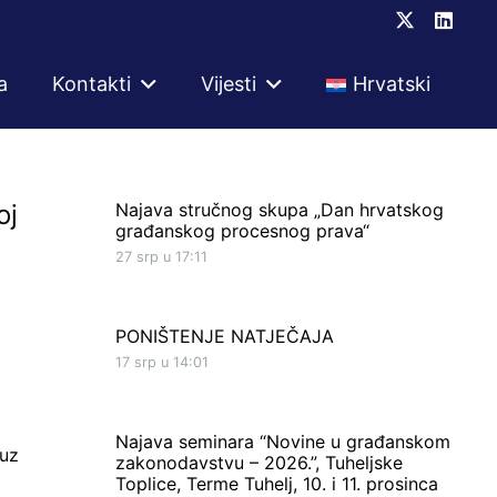
a
Kontakti
Vijesti
Hrvatski
oj
Najava stručnog skupa „Dan hrvatskog
građanskog procesnog prava“
27 srp u 17:11
PONIŠTENJE NATJEČAJA
17 srp u 14:01
Najava seminara “Novine u građanskom
 uz
zakonodavstvu – 2026.”, Tuheljske
Toplice, Terme Tuhelj, 10. i 11. prosinca