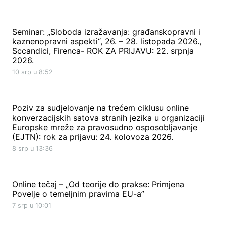
Seminar: „Sloboda izražavanja: građanskopravni i
kaznenopravni aspekti“, 26. – 28. listopada 2026.,
Sccandici, Firenca- ROK ZA PRIJAVU: 22. srpnja
2026.
10 srp u 8:52
Poziv za sudjelovanje na trećem ciklusu online
konverzacijskih satova stranih jezika u organizaciji
Europske mreže za pravosudno osposobljavanje
(EJTN): rok za prijavu: 24. kolovoza 2026.
8 srp u 13:36
Online tečaj – „Od teorije do prakse: Primjena
Povelje o temeljnim pravima EU-a”
7 srp u 10:01