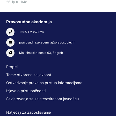
26 lip u 11:48
Pravosudna akademija
+385 1 2357 626
pravosudna.akademija@pravosudje.hr
Maksimirska cesta 63, Zagreb
Propisi
Teme otvorene za javnost
Ostvarivanje prava na pristup informacijama
Izjava o pristupačnosti
Savjetovanja sa zainteresiranom javnošću
Natječaji za zapošljavanje