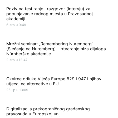
Poziv na testiranje i razgovor (intervju) za
popunjavanje radnog mjesta u Pravosudnoj
akademiji
6 srp u 9:49
Mrežni seminar: „Remembering Nuremberg“
(Sjećanje na Nuremberg) – otvaranje niza dijaloga
Nürnberške akademije
2 srp u 12:47
Okvirne odluke Vijeća Europe 829 i 947 i njihov
utjecaj na alternative u EU
26 lip u 13:09
Digitalizacija prekograničnog građanskog
pravosuđa u Europskoj uniji