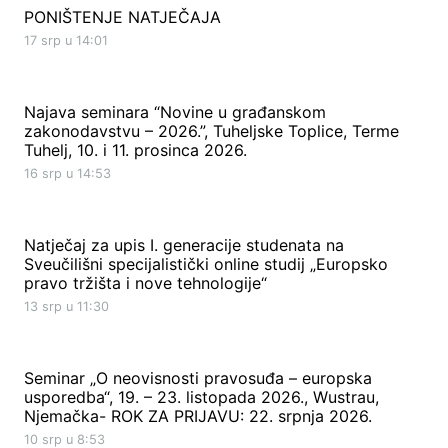
PONIŠTENJE NATJEČAJA
17 srp u 14:01
Najava seminara “Novine u građanskom
zakonodavstvu – 2026.”, Tuheljske Toplice, Terme
Tuhelj, 10. i 11. prosinca 2026.
16 srp u 14:53
Natječaj za upis I. generacije studenata na
Sveučilišni specijalistički online studij „Europsko
pravo tržišta i nove tehnologije“
13 srp u 11:30
Seminar „O neovisnosti pravosuđa – europska
usporedba“, 19. – 23. listopada 2026., Wustrau,
Njemačka- ROK ZA PRIJAVU: 22. srpnja 2026.
10 srp u 8:53