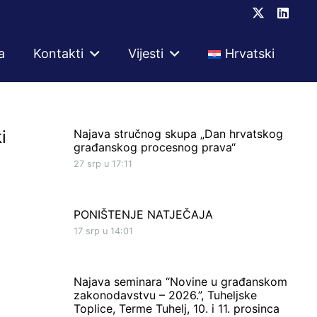
a
Kontakti
Vijesti
Hrvatski
i
Najava stručnog skupa „Dan hrvatskog
građanskog procesnog prava“
27 srp u 17:11
PONIŠTENJE NATJEČAJA
17 srp u 14:01
Najava seminara “Novine u građanskom
zakonodavstvu – 2026.”, Tuheljske
Toplice, Terme Tuhelj, 10. i 11. prosinca