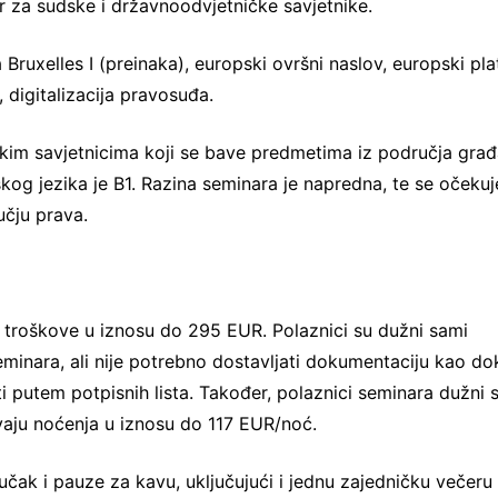
r za sudske i državnoodvjetničke savjetnike.
ruxelles I (preinaka), europski ovršni naslov, europski pla
 digitalizacija pravosuđa.
dskim savjetnicima koji se bave predmetima iz područja gra
og jezika je B1. Razina seminara je napredna, te se očekuj
čju prava.
troškove u iznosu do 295 EUR. Polaznici su dužni sami
seminara, ali nije potrebno dostavljati dokumentaciju kao d
i putem potpisnih lista. Također, polaznici seminara dužni 
dvaju noćenja u iznosu do 117 EUR/noć.
čak i pauze za kavu, uključujući i jednu zajedničku večeru