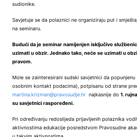
sudionike.
Savjetuje se da polaznici ne organiziraju put i smješ
na seminaru.
Budući da je seminar namijenjen isključivo služben
uzimati u obzir. Jednako tako, neće se uzimati u obz
pravom.
Mole se zainteresirani sudski savjetnici da popunjenu
osobnim kontakt podacima), potpisanu od strane pred
martina.krizman@pravosudje.hr
najkasnije do
1. rujn
su savjetnici raspoređeni.
Pri određivanju redoslijeda prijavljenih polaznika v
aktivnostima edukacije posredstvom Pravosudne akadem
u takvim aktivnostima.