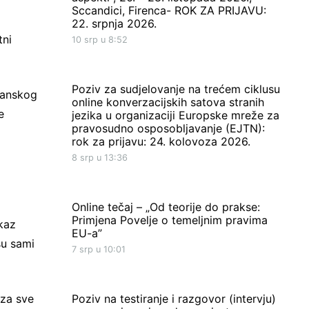
Sccandici, Firenca- ROK ZA PRIJAVU:
22. srpnja 2026.
tni
10 srp u 8:52
Poziv za sudjelovanje na trećem ciklusu
đanskog
online konverzacijskih satova stranih
e
jezika u organizaciji Europske mreže za
pravosudno osposobljavanje (EJTN):
rok za prijavu: 24. kolovoza 2026.
8 srp u 13:36
Online tečaj – „Od teorije do prakse:
Primjena Povelje o temeljnim pravima
okaz
EU-a”
su sami
7 srp u 10:01
 za sve
Poziv na testiranje i razgovor (intervju)