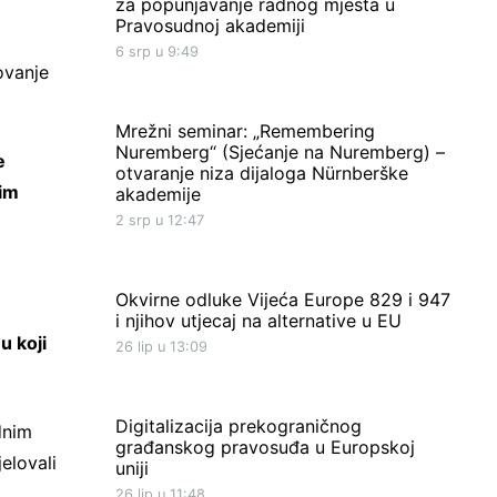
za popunjavanje radnog mjesta u
Pravosudnoj akademiji
6 srp u 9:49
ovanje
Mrežni seminar: „Remembering
Nuremberg“ (Sjećanje na Nuremberg) –
e
otvaranje niza dijaloga Nürnberške
kim
akademije
2 srp u 12:47
Okvirne odluke Vijeća Europe 829 i 947
i njihov utjecaj na alternative u EU
u koji
26 lip u 13:09
Digitalizacija prekograničnog
dnim
građanskog pravosuđa u Europskoj
elovali
uniji
26 lip u 11:48