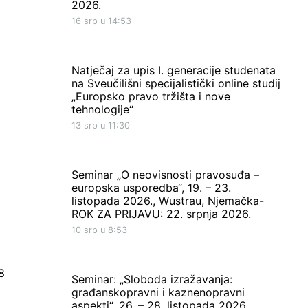
2026.
16 srp u 14:53
Natječaj za upis I. generacije studenata
na Sveučilišni specijalistički online studij
„Europsko pravo tržišta i nove
tehnologije“
13 srp u 11:30
Seminar „O neovisnosti pravosuđa –
europska usporedba“, 19. – 23.
listopada 2026., Wustrau, Njemačka-
ROK ZA PRIJAVU: 22. srpnja 2026.
10 srp u 8:53
8
Seminar: „Sloboda izražavanja:
građanskopravni i kaznenopravni
aspekti“, 26. – 28. listopada 2026.,