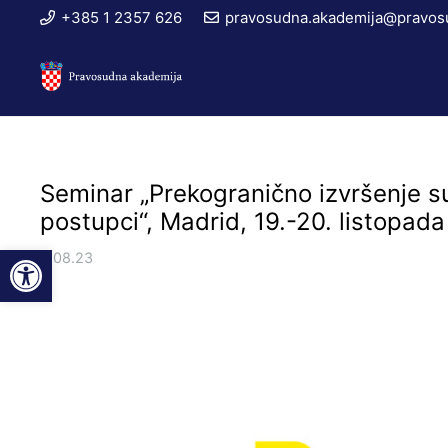
+385 1 2357 626
pravosudna.akademija@pravosu
Seminar „Prekogranično izvršenje s
postupci“, Madrid, 19.-20. listopad
Open toolbar
2.08.23