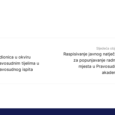
Sljedeća ob
Raspisivanje javnog natječ
dionica u okviru
za popunjavanje rad
avosudnim tijelima u
mjesta u Pravosud
ravosudnog ispita
akadem