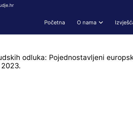
dje.hr
Početna
O nama
Izvješć
udskih odluka: Pojednostavljeni europsk
a 2023.