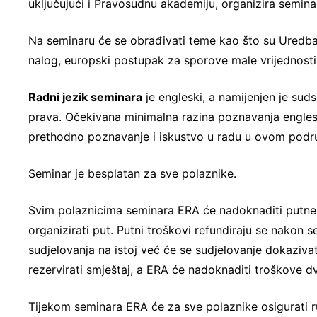
uključujući i Pravosudnu akademiju, organizira semina
Na seminaru će se obrađivati teme kao što su Uredba B
nalog, europski postupak za sporove male vrijednosti,
Radni jezik seminara
je engleski, a namijenjen je su
prava. Očekivana minimalna razina poznavanja englesk
prethodno poznavanje i iskustvo u radu u ovom podru
Seminar je besplatan za sve polaznike.
Svim polaznicima seminara ERA će nadoknaditi putne 
organizirati put. Putni troškovi refundiraju se nakon 
sudjelovanja na istoj već će se sudjelovanje dokazivat
rezervirati smještaj, a ERA će nadoknaditi troškove 
Tijekom seminara ERA će za sve polaznike osigurati ru