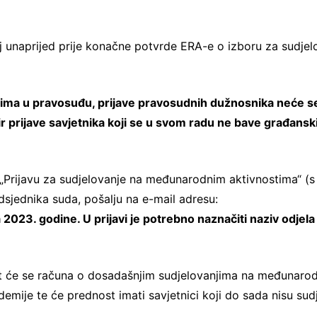
taj unaprijed prije konačne potvrde ERA-e o izboru za sudjel
icima u pravosuđu, prijave pravosudnih dužnosnika neće s
ir prijave savjetnika koji se u svom radu ne bave građans
 „Prijavu za sudjelovanje na međunarodnim aktivnostima“ (s
sjednika suda, pošalju na e-mail adresu:
a 2023. godine. U prijavi je potrebno naznačiti naziv odjela 
odit će se računa o dosadašnjim sudjelovanjima na međunaro
ije te će prednost imati savjetnici koji do sada nisu sudj