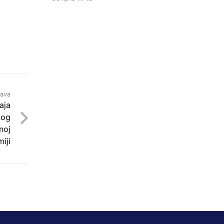
java
aja
nog
noj
iji