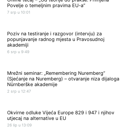
Povelje o temeljnim pravima EU-a”
7 srp u 10:01
Poziv na testiranje i razgovor (intervju) za
popunjavanje radnog mjesta u Pravosudnoj
akademiji
6 srp u 9:49
Mrežni seminar: „Remembering Nuremberg“
(Sjećanje na Nuremberg) – otvaranje niza dijaloga
Nürnberške akademije
2 srp u 12:47
Okvirne odluke Vijeća Europe 829 i 947 i njihov
utjecaj na alternative u EU
26 lip u 13:09