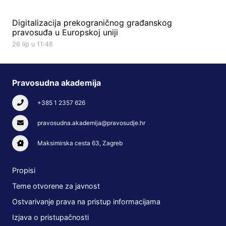
Digitalizacija prekograničnog građanskog
pravosuđa u Europskoj uniji
26 lip u 11:48
Pravosudna akademija
+385 1 2357 626
pravosudna.akademija@pravosudje.hr
Maksimirska cesta 63, Zagreb
Propisi
Teme otvorene za javnost
Ostvarivanje prava na pristup informacijama
Izjava o pristupačnosti