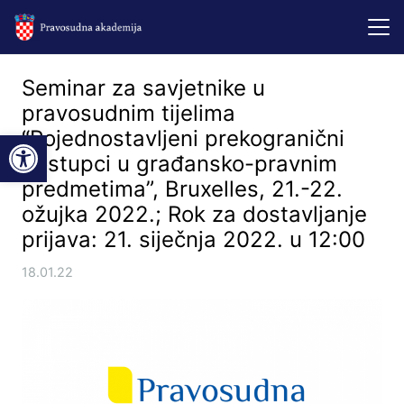
Seminar za savjetnike u
pravosudnim tijelima
Open toolbar
“Pojednostavljeni prekogranični
postupci u građansko-pravnim
predmetima”, Bruxelles, 21.-22.
ožujka 2022.; Rok za dostavljanje
prijava: 21. siječnja 2022. u 12:00
18.01.22