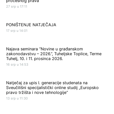
procesnog prava“
27 srp u 17:11
PONIŠTENJE NATJEČAJA
17 srp u 14:01
Najava seminara “Novine u građanskom
zakonodavstvu – 2026.”, Tuheljske Toplice, Terme
Tuhelj, 10. i 11. prosinca 2026.
16 srp u 14:53
Natječaj za upis I. generacije studenata na
Sveučilišni specijalistički online studij „Europsko
pravo tržišta i nove tehnologije“
13 srp u 11:30