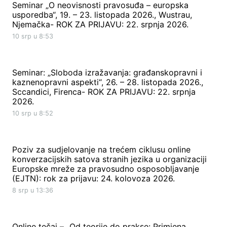
Seminar „O neovisnosti pravosuđa – europska
usporedba“, 19. – 23. listopada 2026., Wustrau,
Njemačka- ROK ZA PRIJAVU: 22. srpnja 2026.
10 srp u 8:53
Seminar: „Sloboda izražavanja: građanskopravni i
kaznenopravni aspekti“, 26. – 28. listopada 2026.,
Sccandici, Firenca- ROK ZA PRIJAVU: 22. srpnja
2026.
10 srp u 8:52
Poziv za sudjelovanje na trećem ciklusu online
konverzacijskih satova stranih jezika u organizaciji
Europske mreže za pravosudno osposobljavanje
(EJTN): rok za prijavu: 24. kolovoza 2026.
8 srp u 13:36
Online tečaj – „Od teorije do prakse: Primjena