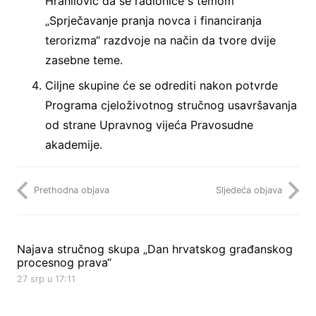
Hranilović da se radionice s temom
„Sprječavanje pranja novca i financiranja
terorizma“ razdvoje na način da tvore dvije
zasebne teme.
Ciljne skupine će se odrediti nakon potvrde
Programa cjeloživotnog stručnog usavršavanja
od strane Upravnog vijeća Pravosudne
akademije.
Prethodna objava
Sljedeća objava
Najava stručnog skupa „Dan hrvatskog građanskog
procesnog prava“
27 srp u 17:11