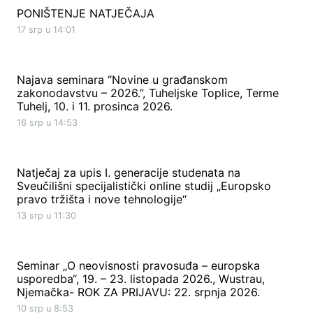
PONIŠTENJE NATJEČAJA
17 srp u 14:01
Najava seminara “Novine u građanskom
zakonodavstvu – 2026.”, Tuheljske Toplice, Terme
Tuhelj, 10. i 11. prosinca 2026.
16 srp u 14:53
Natječaj za upis I. generacije studenata na
Sveučilišni specijalistički online studij „Europsko
pravo tržišta i nove tehnologije“
13 srp u 11:30
Seminar „O neovisnosti pravosuđa – europska
usporedba“, 19. – 23. listopada 2026., Wustrau,
Njemačka- ROK ZA PRIJAVU: 22. srpnja 2026.
10 srp u 8:53