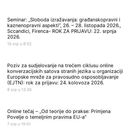
Seminar: „Sloboda izražavanja: građanskopravni i
kaznenopravni aspekti“, 26. – 28. listopada 2026.,
Sccandici, Firenca- ROK ZA PRIJAVU: 22. srpnja
2026.
10 srp u 8:52
Poziv za sudjelovanje na trećem ciklusu online
konverzacijskih satova stranih jezika u organizaciji
Europske mreže za pravosudno osposobljavanje
(EJTN): rok za prijavu: 24. kolovoza 2026.
8 srp u 13:36
Online tečaj – „Od teorije do prakse: Primjena
Povelje o temeljnim pravima EU-a”
7 srp u 10:01