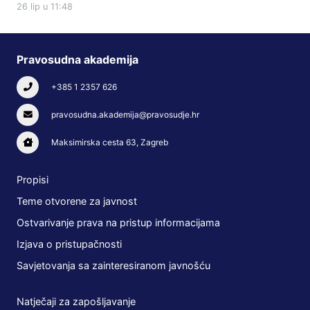
26 lip u 11:48
Pravosudna akademija
+385 1 2357 626
pravosudna.akademija@pravosudje.hr
Maksimirska cesta 63, Zagreb
Propisi
Teme otvorene za javnost
Ostvarivanje prava na pristup informacijama
Izjava o pristupačnosti
Savjetovanja sa zainteresiranom javnošću
Natječaji za zapošljavanje