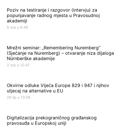
Poziv na testiranje i razgovor (intervju) za
popunjavanje radnog mjesta u Pravosudnoj
akademiji
6 srp u 9:49
Mrežni seminar: „Remembering Nuremberg“
(Sjećanje na Nuremberg) – otvaranje niza dijaloga
Nürnberške akademije
2 srp u 12:47
Okvirne odluke Vijeća Europe 829 i 947 i njihov
utjecaj na alternative u EU
26 lip u 13:09
Digitalizacija prekograničnog građanskog
pravosuđa u Europskoj uniji