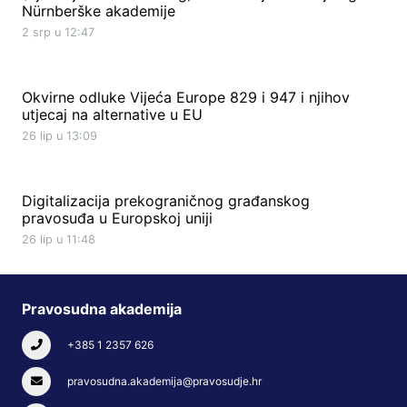
Nürnberške akademije
2 srp u 12:47
Okvirne odluke Vijeća Europe 829 i 947 i njihov
utjecaj na alternative u EU
26 lip u 13:09
Digitalizacija prekograničnog građanskog
pravosuđa u Europskoj uniji
26 lip u 11:48
Pravosudna akademija
+385 1 2357 626
pravosudna.akademija@pravosudje.hr