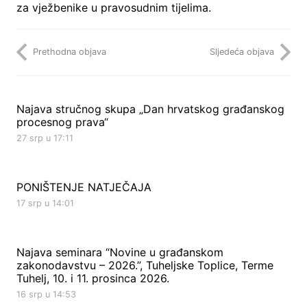
za vježbenike u pravosudnim tijelima.
Prethodna objava
Sljedeća objava
Najava stručnog skupa „Dan hrvatskog građanskog
procesnog prava“
27 srp u 17:11
PONIŠTENJE NATJEČAJA
17 srp u 14:01
Najava seminara “Novine u građanskom
zakonodavstvu – 2026.”, Tuheljske Toplice, Terme
Tuhelj, 10. i 11. prosinca 2026.
16 srp u 14:53