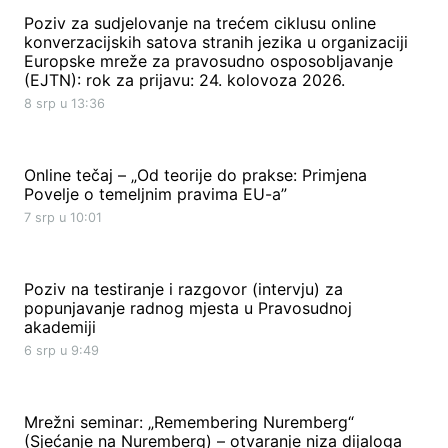
Poziv za sudjelovanje na trećem ciklusu online
konverzacijskih satova stranih jezika u organizaciji
Europske mreže za pravosudno osposobljavanje
(EJTN): rok za prijavu: 24. kolovoza 2026.
8 srp u 13:36
Online tečaj – „Od teorije do prakse: Primjena
Povelje o temeljnim pravima EU-a”
7 srp u 10:01
Poziv na testiranje i razgovor (intervju) za
popunjavanje radnog mjesta u Pravosudnoj
akademiji
6 srp u 9:49
Mrežni seminar: „Remembering Nuremberg“
(Sjećanje na Nuremberg) – otvaranje niza dijaloga