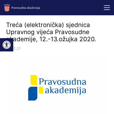
Treća (elektronička) sjednica
Upravnog vijeća Pravosudne
Open toolbar
akademije, 12.-13.ožujka 2020.
23.12.21