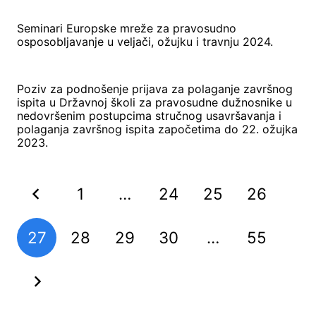
Seminari Europske mreže za pravosudno
osposobljavanje u veljači, ožujku i travnju 2024.
Poziv za podnošenje prijava za polaganje završnog
ispita u Državnoj školi za pravosudne dužnosnike u
nedovršenim postupcima stručnog usavršavanja i
polaganja završnog ispita započetima do 22. ožujka
2023.
1
…
24
25
26
27
28
29
30
…
55