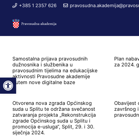
+385 1 2357 626
pravosudna.akademija@pravosu
Samostalna prijava pravosudnih
Plan naba
dužnosnika i službenika u
za 2024. 
pravosudnim tijelima na edukacijske
aktivnosti Pravosudne akademije
Open toolbar
putem nove digitalne baze
Otvorena nova zgrada Općinskog
Obavijest 
suda u Splitu te održana svečanost
završnog i
zatvaranja projekta „Rekonstrukcija
pravosudn
zgrade Općinskog suda u Splitu i
promocija e-usluga“, Split, 29. i 30.
siječnja 2024.