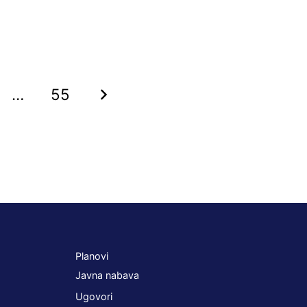
…
55
Planovi
Javna nabava
Ugovori