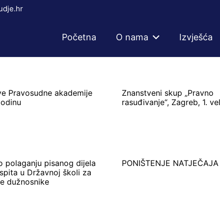
dje.hr
Početna
O nama
Izvješća
ve Pravosudne akademije
Znanstveni skup „Pravno
godinu
rasuđivanje“, Zagreb, 1. ve
o polaganju pisanog dijela
PONIŠTENJE NATJEČAJA
spita u Državnoj školi za
e dužnosnike