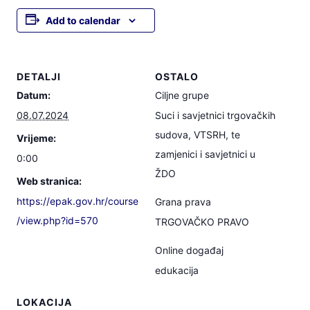
Add to calendar
DETALJI
OSTALO
Datum:
Ciljne grupe
08.07.2024
Suci i savjetnici trgovačkih
sudova, VTSRH, te
Vrijeme:
zamjenici i savjetnici u
0:00
ŽDO
Web stranica:
https://epak.gov.hr/course
Grana prava
/view.php?id=570
TRGOVAČKO PRAVO
Online događaj
edukacija
LOKACIJA