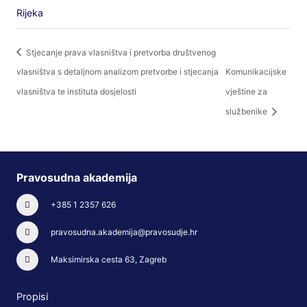
Rijeka
Stjecanje prava vlasništva i pretvorba društvenog
vlasništva s detaljnom analizom pretvorbe i stjecanja
Komunikacijske
vlasništva te instituta dosjelosti
vještine za
službenike
Pravosudna akademija
+385 1 2357 626
pravosudna.akademija@pravosudje.hr
Maksimirska cesta 63, Zagreb
Propisi