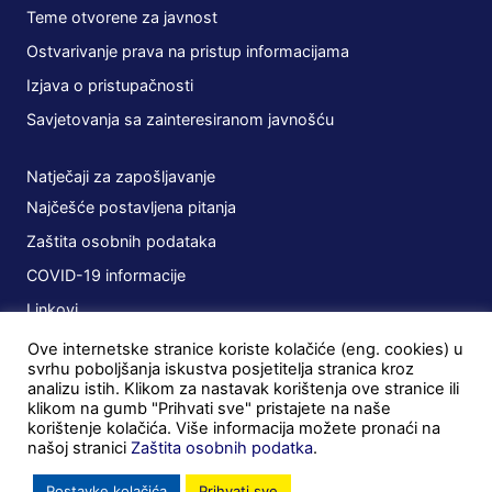
Teme otvorene za javnost
Ostvarivanje prava na pristup informacijama
Izjava o pristupačnosti
Savjetovanja sa zainteresiranom javnošću
Natječaji za zapošljavanje
Najčešće postavljena pitanja
Zaštita osobnih podataka
COVID-19 informacije
Linkovi
Ove internetske stranice koriste kolačiće (eng. cookies) u
Planovi
svrhu poboljšanja iskustva posjetitelja stranica kroz
analizu istih. Klikom za nastavak korištenja ove stranice ili
Javna nabava
klikom na gumb "Prihvati sve" pristajete na naše
korištenje kolačića. Više informacija možete pronaći na
Ugovori
našoj stranici
Zaštita osobnih podatka
.
Postupci u tijeku
Postavke kolačića
Prihvati sve