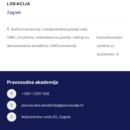
LOKACIJA
Zagreb
Bečka konvencija o međunarodnoj prodaji robe
1980.; Incoterms; Jednoobrazna pravila i običaji za
Komunikacijske
dokumentarne akreditive; CMR konvencija
vještine za
službenike
Pravosudna akademija
+385 1 2357 626
pravosudna.akademija@pravosudje.hr
Maksimirska cesta 63, Zagreb