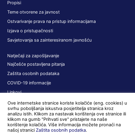
Propisi
Teme otvorene za javnost
Ostvarivanje prava na pristup informacijama
Izjava o pristupačnosti
Savjetovanja sa zainteresiranom javnošću
Natječaji za zapošljavanje
Najčešće postavljena pitanja
Zaštita osobnih podataka
COVID-19 informacije
Linkovi
Ove internetske stranice koriste kolačiće (eng. cookies) u
Planovi
svrhu poboljšanja iskustva posjetitelja stranica kroz
analizu istih. Klikom za nastavak korištenja ove stranice ili
Javna nabava
klikom na gumb "Prihvati sve" pristajete na naše
korištenje kolačića. Više informacija možete pronaći na
Ugovori
našoj stranici
Zaštita osobnih podatka
.
Postupci u tijeku