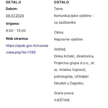
DETALJI
OSTALO
Datum:
Tema
09.07.2024
Komunikacijske vještine -
za službenike
Vrijeme:
9:00 - 15:00
Ciklus
Web stranica:
Nepravne vještine
https://epak.gov.hr/course
Voditelj
/view.php?id=1195
Dinka Krčelić, direktorica,
Projectus grupa d.o.o., dr.
sc. Kristina Vujnović,
psihologinja, Učiteljski
fakultet u Zagrebu
Grana prava
VJEŠTINE