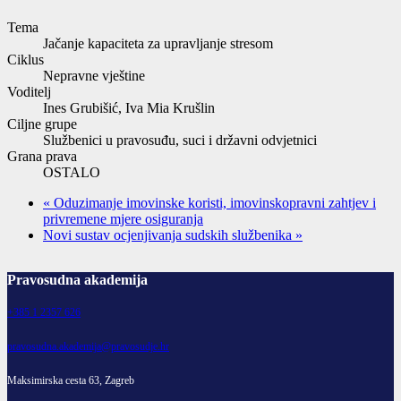
Tema
Jačanje kapaciteta za upravljanje stresom
Ciklus
Nepravne vještine
Voditelj
Ines Grubišić, Iva Mia Krušlin
Ciljne grupe
Službenici u pravosuđu, suci i državni odvjetnici
Grana prava
OSTALO
«
Oduzimanje imovinske koristi, imovinskopravni zahtjev i
privremene mjere osiguranja
Novi sustav ocjenjivanja sudskih službenika
»
Pravosudna akademija
+385 1 2357 626
pravosudna.akademija@pravosudje.hr
Maksimirska cesta 63, Zagreb