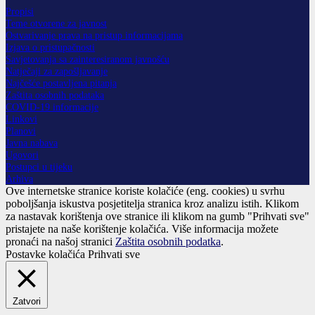
Propisi
Teme otvorene za javnost
Ostvarivanje prava na pristup informacijama
Izjava o pristupačnosti
Savjetovanja sa zainteresiranom javnošću
Natječaji za zapošljavanje
Najčešće postavljena pitanja
Zaštita osobnih podataka
COVID-19 informacije
Linkovi
Planovi
Javna nabava
Ugovori
Postupci u tijeku
Arhiva
Ove internetske stranice koriste kolačiće (eng. cookies) u svrhu
poboljšanja iskustva posjetitelja stranica kroz analizu istih. Klikom
za nastavak korištenja ove stranice ili klikom na gumb "Prihvati sve"
pristajete na naše korištenje kolačića. Više informacija možete
pronaći na našoj stranici
Zaštita osobnih podatka
.
Postavke kolačića
Prihvati sve
Zatvori