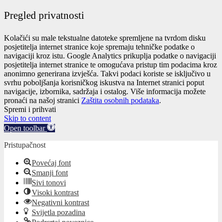
Pregled privatnosti
Kolačići su male tekstualne datoteke spremljene na tvrdom disku
posjetitelja internet stranice koje spremaju tehničke podatke o
navigaciji kroz istu. Google Analytics prikuplja podatke o navigaciji
posjetitelja internet stranice te omogućava pristup tim podacima kroz
anonimno generirana izvješća. Takvi podaci koriste se isključivo u
svrhu poboljšanja korisničkog iskustva na Internet stranici poput
navigacije, izbornika, sadržaja i ostalog. Više informacija možete
pronaći na našoj stranici
Zaštita osobnih podataka
.
Spremi i prihvati
Skip to content
Open toolbar
Pristupačnost
Povećaj font
Smanji font
Sivi tonovi
Visoki kontrast
Negativni kontrast
Svijetla pozadina