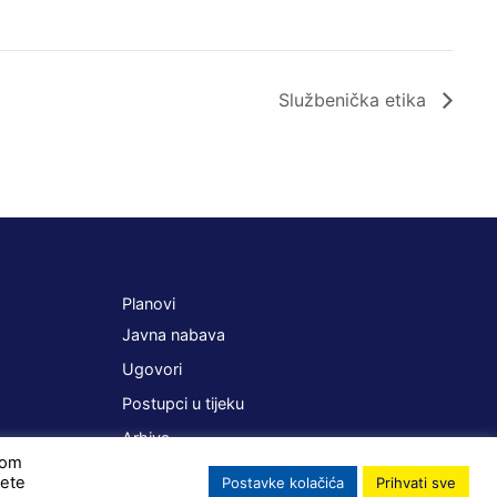
Službenička etika
Planovi
Javna nabava
Ugovori
Postupci u tijeku
Arhiva
ikom
žete
Postavke kolačića
Prihvati sve