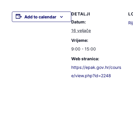
DETALJI
L
Add to calendar
Datum:
Ri
16 veljače
Vrijeme:
9:00 - 15:00
Web stranica:
https://epak.gov.hr/cours
e/view.php?id=2248