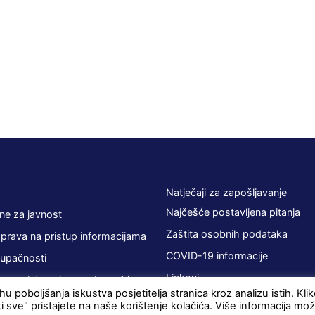
Natječaji za zapošljavanje
Najčešće postavljena pitanja
ne za javnost
Zaštita osobnih podataka
 prava na pristup informacijama
COVID-19 informacije
tupačnosti
Linkovi
 sa zainteresiranom javnošću
u poboljšanja iskustva posjetitelja stranica kroz analizu istih. Kl
ti sve" pristajete na naše korištenje kolačića. Više informacija mo