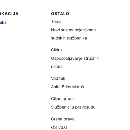
OKACIJA
OSTALO
Tema
jeka
Novi sustav ocjenjivanja
sudskih službenika
Ciklus
Osposobljavanje stručnih
osoba
Voditelj
Anita Brlas Matuš
Ciljne grupe
Službenici u pravosuđu
Grana prava
OSTALO