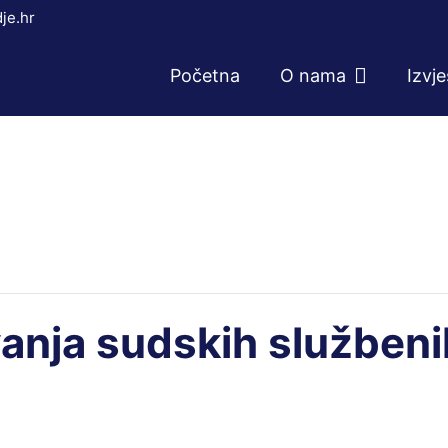
je.hr
Početna
O nama
Izvj
vanja sudskih služben