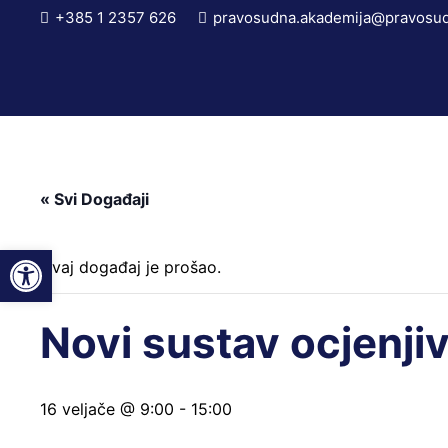
+385 1 2357 626
pravosudna.akademija@pravosud
« Svi Događaji
Open toolbar
Ovaj događaj je prošao.
Novi sustav ocjenji
16 veljače @ 9:00
-
15:00