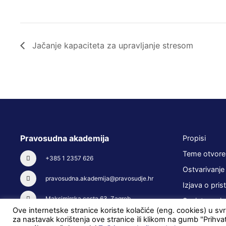
Jačanje kapaciteta za upravljanje stresom
Pravosudna akademija
Propisi
Teme otvore
+385 1 2357 626
Ostvarivanje
pravosudna.akademija@pravosudje.hr
Izjava o pris
Maksimirska cesta 63, Zagreb
Savjetovanja
Ove internetske stranice koriste kolačiće (eng. cookies) u svrh
za nastavak korištenja ove stranice ili klikom na gumb "Prihva