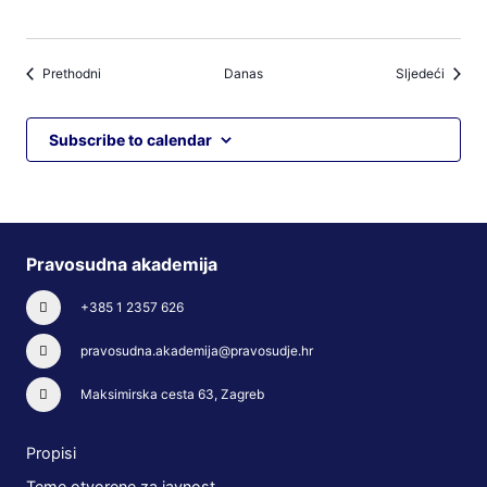
Događaji
Događa
Prethodni
Danas
Sljedeći
Subscribe to calendar
Pravosudna akademija
+385 1 2357 626
pravosudna.akademija@pravosudje.hr
Maksimirska cesta 63, Zagreb
Propisi
Teme otvorene za javnost