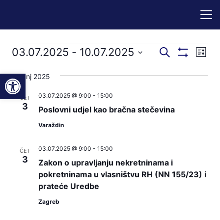
Događaji
Događaji
Dog
03.07.2025
 - 
10.07.2025
Pretraži
Popis
Prikaži
nav
pretraga
Odaberite
Filtere
Open toolbar
pog
srpanj 2025
datum.
i
03.07.2025 @ 9:00
-
15:00
navigacij
ČET
3
Poslovni udjel kao bračna stečevina
pregleda
Varaždin
03.07.2025 @ 9:00
-
15:00
ČET
3
Zakon o upravljanju nekretninama i
pokretninama u vlasništvu RH (NN 155/23) i
prateće Uredbe
Zagreb