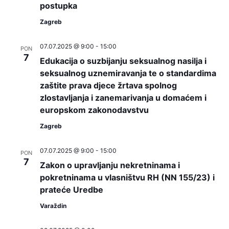
postupka
Zagreb
07.07.2025 @ 9:00
-
15:00
PON
7
Edukacija o suzbijanju seksualnog nasilja i
seksualnog uznemiravanja te o standardima
zaštite prava djece žrtava spolnog
zlostavljanja i zanemarivanja u domaćem i
europskom zakonodavstvu
Zagreb
07.07.2025 @ 9:00
-
15:00
PON
7
Zakon o upravljanju nekretninama i
pokretninama u vlasništvu RH (NN 155/23) i
prateće Uredbe
Varaždin