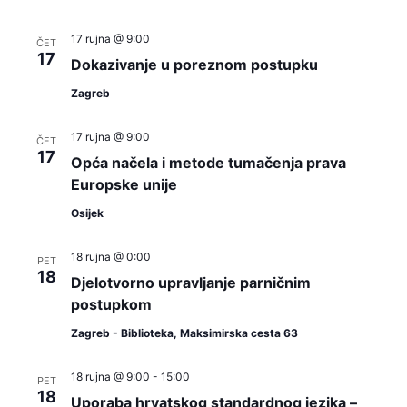
17 rujna @ 9:00
ČET
17
Dokazivanje u poreznom postupku
Zagreb
17 rujna @ 9:00
ČET
17
Opća načela i metode tumačenja prava
Europske unije
Osijek
18 rujna @ 0:00
PET
18
Djelotvorno upravljanje parničnim
postupkom
Zagreb - Biblioteka, Maksimirska cesta 63
18 rujna @ 9:00
-
15:00
PET
18
Uporaba hrvatskog standardnog jezika –