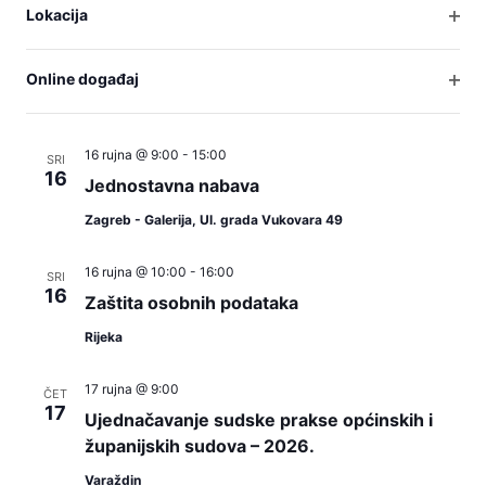
events
16 rujna @ 0:00
Lokacija
SRI
16
Otvo
Odgovornost države za štetu u slučaju
to
filter
nepoštivanja prava EU
refresh
Online događaj
Otvo
with
Osijek - Županijski sud u Osijeku, Europska avenija 7
filter
the
16 rujna @ 9:00
-
15:00
SRI
filtered
16
Jednostavna nabava
results.
Zagreb - Galerija, Ul. grada Vukovara 49
16 rujna @ 10:00
-
16:00
SRI
16
Zaštita osobnih podataka
Rijeka
17 rujna @ 9:00
ČET
17
Ujednačavanje sudske prakse općinskih i
županijskih sudova – 2026.
Varaždin