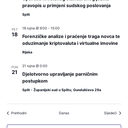
pravopis u primjeni sudskog poslovanja
Split
18 rujna @ 9:00
-
15:00
PET
18
Forenzičke analize i praćenje traga novca te
oduzimanje kriptovaluta i virtualne imovine
Rijeka
21 rujna @ 0:00
PON
21
Djelotvorno upravljanje parničnim
postupkom
Split - Županijski sud u Splitu, Gundulićeva 29a
Događaji
Događa
Prethodni
Danas
Sljedeći