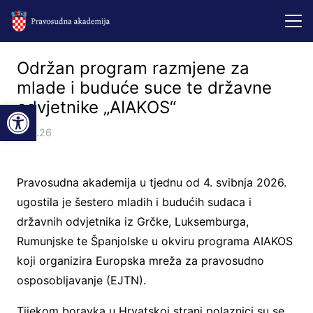
Održan program razmjene za
mlade i buduće suce te državne
Open toolbar
odvjetnike „AIAKOS“
7.05.26
Pravosudna akademija u tjednu od 4. svibnja 2026.
ugostila je šestero mladih i budućih sudaca i
državnih odvjetnika iz Grčke, Luksemburga,
Rumunjske te Španjolske u okviru programa AIAKOS
koji organizira Europska mreža za pravosudno
osposobljavanje (EJTN).
Tijekom boravka u Hrvatskoj strani polaznici su se