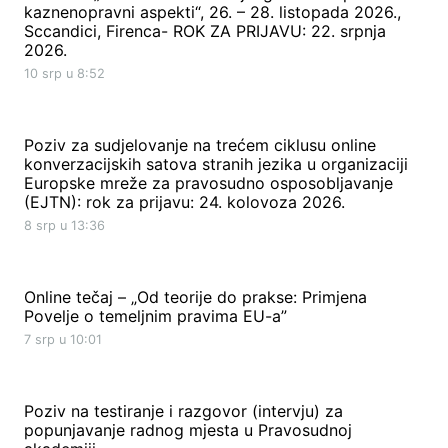
kaznenopravni aspekti“, 26. – 28. listopada 2026.,
Sccandici, Firenca- ROK ZA PRIJAVU: 22. srpnja
2026.
10 srp u 8:52
Poziv za sudjelovanje na trećem ciklusu online
konverzacijskih satova stranih jezika u organizaciji
Europske mreže za pravosudno osposobljavanje
(EJTN): rok za prijavu: 24. kolovoza 2026.
8 srp u 13:36
Online tečaj – „Od teorije do prakse: Primjena
Povelje o temeljnim pravima EU-a”
7 srp u 10:01
Poziv na testiranje i razgovor (intervju) za
popunjavanje radnog mjesta u Pravosudnoj