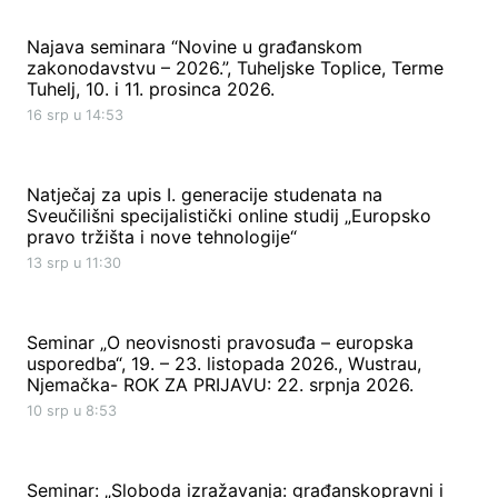
Najava seminara “Novine u građanskom
zakonodavstvu – 2026.”, Tuheljske Toplice, Terme
Tuhelj, 10. i 11. prosinca 2026.
16 srp u 14:53
Natječaj za upis I. generacije studenata na
Sveučilišni specijalistički online studij „Europsko
pravo tržišta i nove tehnologije“
13 srp u 11:30
Seminar „O neovisnosti pravosuđa – europska
usporedba“, 19. – 23. listopada 2026., Wustrau,
Njemačka- ROK ZA PRIJAVU: 22. srpnja 2026.
10 srp u 8:53
Seminar: „Sloboda izražavanja: građanskopravni i