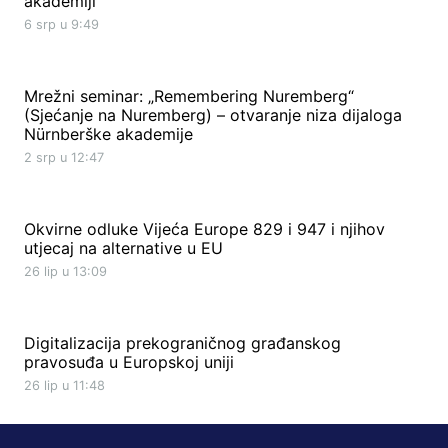
akademiji
6 srp u 9:49
Mrežni seminar: „Remembering Nuremberg“
(Sjećanje na Nuremberg) – otvaranje niza dijaloga
Nürnberške akademije
2 srp u 12:47
Okvirne odluke Vijeća Europe 829 i 947 i njihov
utjecaj na alternative u EU
26 lip u 13:09
Digitalizacija prekograničnog građanskog
pravosuđa u Europskoj uniji
26 lip u 11:48