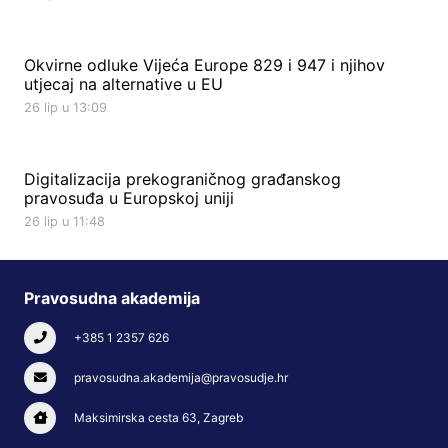
Okvirne odluke Vijeća Europe 829 i 947 i njihov
utjecaj na alternative u EU
26 lip u 13:09
Digitalizacija prekograničnog građanskog
pravosuđa u Europskoj uniji
26 lip u 11:48
Pravosudna akademija
+385 1 2357 626
pravosudna.akademija@pravosudje.hr
Maksimirska cesta 63, Zagreb