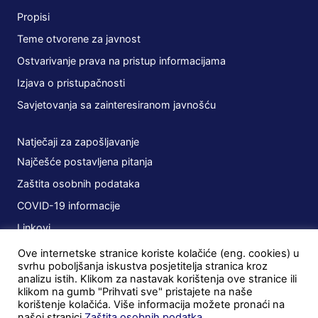
Propisi
Teme otvorene za javnost
Ostvarivanje prava na pristup informacijama
Izjava o pristupačnosti
Savjetovanja sa zainteresiranom javnošću
Natječaji za zapošljavanje
Najčešće postavljena pitanja
Zaštita osobnih podataka
COVID-19 informacije
Linkovi
Ove internetske stranice koriste kolačiće (eng. cookies) u
Planovi
svrhu poboljšanja iskustva posjetitelja stranica kroz
analizu istih. Klikom za nastavak korištenja ove stranice ili
Javna nabava
klikom na gumb "Prihvati sve" pristajete na naše
korištenje kolačića. Više informacija možete pronaći na
Ugovori
našoj stranici
Zaštita osobnih podatka
.