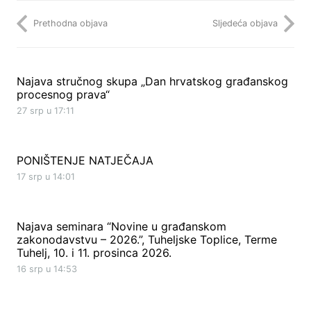
Prethodna objava
Sljedeća objava
Najava stručnog skupa „Dan hrvatskog građanskog
procesnog prava“
27 srp u 17:11
PONIŠTENJE NATJEČAJA
17 srp u 14:01
Najava seminara “Novine u građanskom
zakonodavstvu – 2026.”, Tuheljske Toplice, Terme
Tuhelj, 10. i 11. prosinca 2026.
16 srp u 14:53