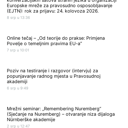
konverzacijskih satova stranih jezika u organizaciji
Europske mreže za pravosudno osposobljavanje
(EJTN): rok za prijavu: 24. kolovoza 2026.
8 srp u 13:36
Online tečaj – „Od teorije do prakse: Primjena
Povelje o temeljnim pravima EU-a”
7 srp u 10:01
Poziv na testiranje i razgovor (intervju) za
popunjavanje radnog mjesta u Pravosudnoj
akademiji
6 srp u 9:49
Mrežni seminar: „Remembering Nuremberg“
(Sjećanje na Nuremberg) – otvaranje niza dijaloga
Nürnberške akademije
2 srp u 12:47