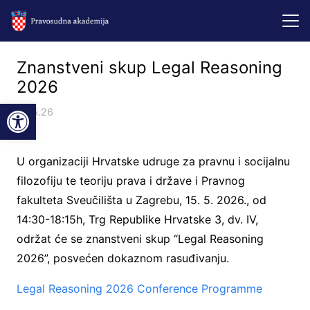
Znanstveni skup Legal Reasoning
2026
Open toolbar
4.05.26
U organizaciji Hrvatske udruge za pravnu i socijalnu
filozofiju te teoriju prava i države i Pravnog
fakulteta Sveučilišta u Zagrebu, 15. 5. 2026., od
14:30-18:15h, Trg Republike Hrvatske 3, dv. IV,
održat će se znanstveni skup “Legal Reasoning
2026”, posvećen dokaznom rasuđivanju.
Legal Reasoning 2026 Conference Programme