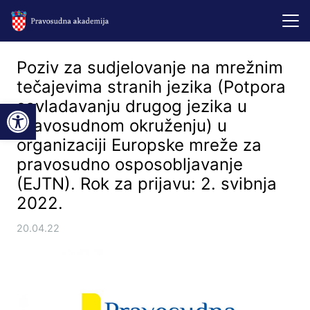
Poziv za sudjelovanje na mrežnim
tečajevima stranih jezika (Potpora
Open toolbar
savladavanju drugog jezika u
pravosudnom okruženju) u
organizaciji Europske mreže za
pravosudno osposobljavanje
(EJTN). Rok za prijavu: 2. svibnja
2022.
20.04.22