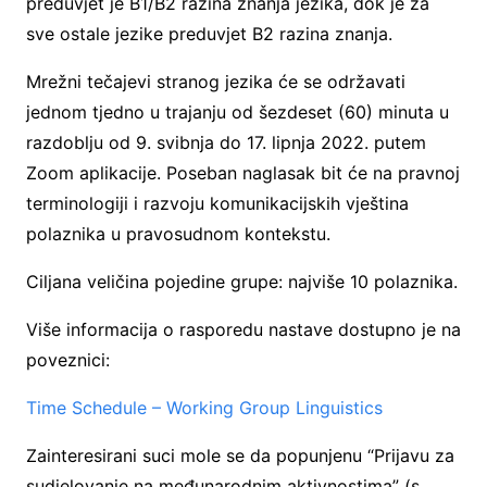
preduvjet je B1/B2 razina znanja jezika, dok je za
sve ostale jezike preduvjet B2 razina znanja.
Mrežni tečajevi stranog jezika će se održavati
jednom tjedno u trajanju od šezdeset (60) minuta u
razdoblju od 9. svibnja do 17. lipnja 2022. putem
Zoom aplikacije. Poseban naglasak bit će na pravnoj
terminologiji i razvoju komunikacijskih vještina
polaznika u pravosudnom kontekstu.
Ciljana veličina pojedine grupe: najviše 10 polaznika.
Više informacija o rasporedu nastave dostupno je na
poveznici:
Time Schedule – Working Group Linguistics
Zainteresirani suci mole se da popunjenu “Prijavu za
sudjelovanje na međunarodnim aktivnostima” (s