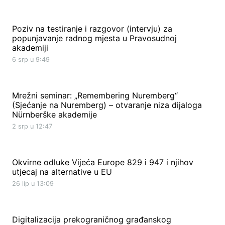
Poziv na testiranje i razgovor (intervju) za
popunjavanje radnog mjesta u Pravosudnoj
akademiji
6 srp u 9:49
Mrežni seminar: „Remembering Nuremberg“
(Sjećanje na Nuremberg) – otvaranje niza dijaloga
Nürnberške akademije
2 srp u 12:47
Okvirne odluke Vijeća Europe 829 i 947 i njihov
utjecaj na alternative u EU
26 lip u 13:09
Digitalizacija prekograničnog građanskog