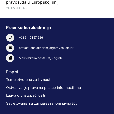
pravosuđa u Europskoj uniji
26 lip u 11:48
Pravosudna akademija
+385 1 2357 626
pravosudna.akademija@pravosudje.hr
Maksimirska cesta 63, Zagreb
Propisi
Teme otvorene za javnost
Ostvarivanje prava na pristup informacijama
Izjava o pristupačnosti
Savjetovanja sa zainteresiranom javnošću