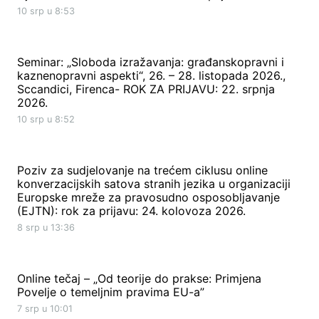
10 srp u 8:53
Seminar: „Sloboda izražavanja: građanskopravni i
kaznenopravni aspekti“, 26. – 28. listopada 2026.,
Sccandici, Firenca- ROK ZA PRIJAVU: 22. srpnja
2026.
10 srp u 8:52
Poziv za sudjelovanje na trećem ciklusu online
konverzacijskih satova stranih jezika u organizaciji
Europske mreže za pravosudno osposobljavanje
(EJTN): rok za prijavu: 24. kolovoza 2026.
8 srp u 13:36
Online tečaj – „Od teorije do prakse: Primjena
Povelje o temeljnim pravima EU-a”
7 srp u 10:01