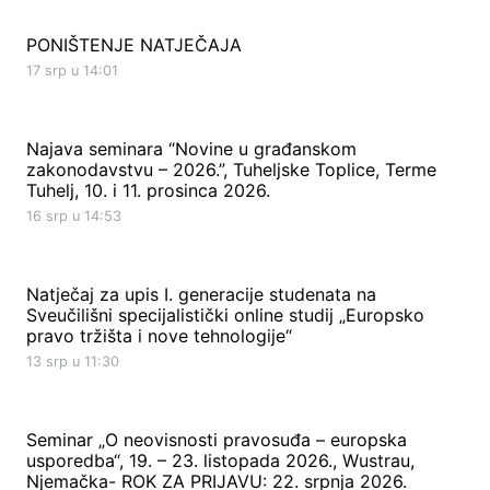
PONIŠTENJE NATJEČAJA
17 srp u 14:01
Najava seminara “Novine u građanskom
zakonodavstvu – 2026.”, Tuheljske Toplice, Terme
Tuhelj, 10. i 11. prosinca 2026.
16 srp u 14:53
Natječaj za upis I. generacije studenata na
Sveučilišni specijalistički online studij „Europsko
pravo tržišta i nove tehnologije“
13 srp u 11:30
Seminar „O neovisnosti pravosuđa – europska
usporedba“, 19. – 23. listopada 2026., Wustrau,
Njemačka- ROK ZA PRIJAVU: 22. srpnja 2026.