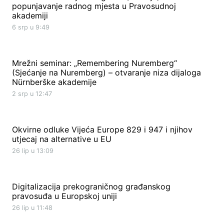
popunjavanje radnog mjesta u Pravosudnoj
akademiji
6 srp u 9:49
Mrežni seminar: „Remembering Nuremberg“
(Sjećanje na Nuremberg) – otvaranje niza dijaloga
Nürnberške akademije
2 srp u 12:47
Okvirne odluke Vijeća Europe 829 i 947 i njihov
utjecaj na alternative u EU
26 lip u 13:09
Digitalizacija prekograničnog građanskog
pravosuđa u Europskoj uniji
26 lip u 11:48