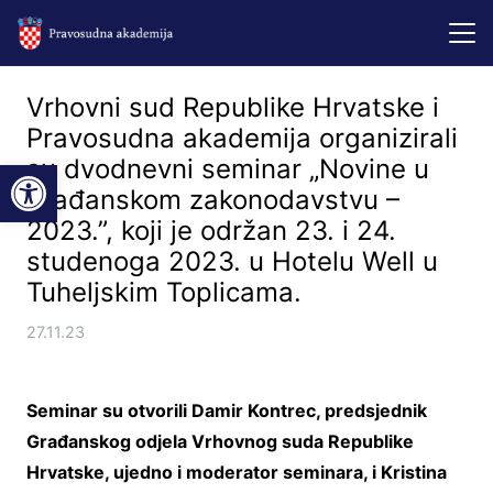
Vrhovni sud Republike Hrvatske i
Pravosudna akademija organizirali
Open toolbar
su dvodnevni seminar „Novine u
građanskom zakonodavstvu –
2023.”, koji je održan 23. i 24.
studenoga 2023. u Hotelu Well u
Tuheljskim Toplicama.
27.11.23
Seminar su otvorili Damir Kontrec, predsjednik
Građanskog odjela Vrhovnog suda Republike
Hrvatske, ujedno i moderator seminara, i Kristina