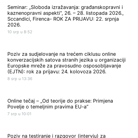
Seminar: „Sloboda izražavanja: građanskopravni i
kaznenopravni aspekti“, 26. – 28. listopada 2026.,
Sccandici, Firenca- ROK ZA PRIJAVU: 22. srpnja
2026.
10 srp u 8:52
Poziv za sudjelovanje na trećem ciklusu online
konverzacijskih satova stranih jezika u organizaciji
Europske mreže za pravosudno osposobljavanje
(EJTN): rok za prijavu: 24. kolovoza 2026.
8 srp u 13:36
Online tečaj – „Od teorije do prakse: Primjena
Povelje o temeljnim pravima EU-a”
7 srp u 10:01
Poziv na testiranje i razgovor (intervju) za