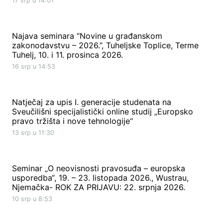
17 srp u 14:01
Najava seminara “Novine u građanskom
zakonodavstvu – 2026.”, Tuheljske Toplice, Terme
Tuhelj, 10. i 11. prosinca 2026.
16 srp u 14:53
Natječaj za upis I. generacije studenata na
Sveučilišni specijalistički online studij „Europsko
pravo tržišta i nove tehnologije“
13 srp u 11:30
Seminar „O neovisnosti pravosuđa – europska
usporedba“, 19. – 23. listopada 2026., Wustrau,
Njemačka- ROK ZA PRIJAVU: 22. srpnja 2026.
10 srp u 8:53