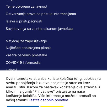
Teme otvorene za javnost
Ostvarivanje prava na pristup informacijama
Izjava o pristupačnosti
Savjetovanja sa zainteresiranom javnošću
Natječaji za zapošljavanje
Najčešće postavljena pitanja
Zaštita osobnih podataka
COVID-19 informacije
Linkovi
Ove internetske stranice koriste kolačiće (eng. cookies) u
Planovi
svrhu poboljšanja iskustva posjetitelja stranica kroz
analizu istih. Klikom za nastavak korištenja ove stranice ili
Javna nabava
klikom na gumb "Prihvati sve" pristajete na naše
korištenje kolačića. Više informacija možete pronaći na
Ugovori
našoj stranici
Zaštita osobnih podatka
.
Postupci u tijeku