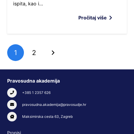
ispita, kao i…
Pročitaj više
1
2
Pravosudna akademija
+385 1 2357 626
pravosudna.akademija@pravosudje.hr
Maksimirska cesta 63, Zagreb
Propisi