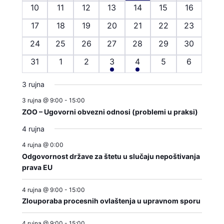
događaji
događaji
događaji
događaji
događaji
događaji
događaji
0
0
0
0
0
0
0
10
11
12
13
14
15
16
događaji
događaji
događaji
događaji
događaji
događaji
događaji
0
0
0
0
0
0
0
17
18
19
20
21
22
23
događaji
događaji
događaji
događaji
događaji
događaji
događaji
0
0
0
0
0
0
0
24
25
26
27
28
29
30
događaji
događaji
događaji
događaji
događaji
događaji
događaji
0
0
0
1
5
0
0
31
1
2
3
4
5
6
događaji
događaji
događaji
događaj
događaji
događaji
događaji
3 rujna
3 rujna @ 9:00
-
15:00
ZOO – Ugovorni obvezni odnosi (problemi u praksi)
4 rujna
4 rujna @ 0:00
Odgovornost države za štetu u slučaju nepoštivanja
prava EU
4 rujna @ 9:00
-
15:00
Zlouporaba procesnih ovlaštenja u upravnom sporu
4 rujna @ 9:00
-
15:00