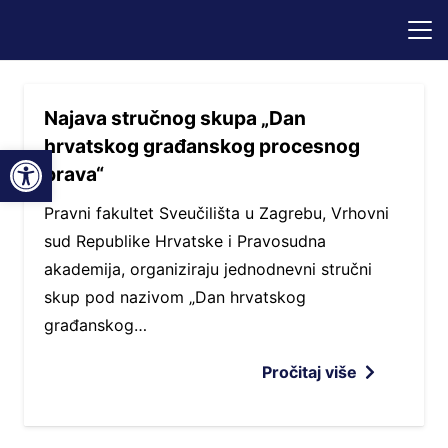
Najava stručnog skupa „Dan
hrvatskog građanskog procesnog
Open toolbar
prava“
Pravni fakultet Sveučilišta u Zagrebu, Vrhovni
sud Republike Hrvatske i Pravosudna
akademija, organiziraju jednodnevni stručni
skup pod nazivom „Dan hrvatskog
građanskog…
Pročitaj više