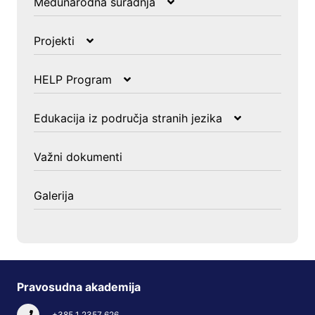
Međunarodna suradnja
Vijesti
EJTN
Multilateralna suradnja
Projekti
ERA
EIPA
Bilateralna suradnja
Vijesti
Bilateralna suradnja
EJTN
U tijeku
HELP Program
ERA
Dosadašnji projekti
Vijesti
IOJT
Edukacija iz područja stranih jezika
Vijesti
Važni dokumenti
Galerija
Pravosudna akademija
+385 1 2357 626