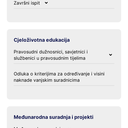
O programu
Završni ispit
Iz godišnjeg kalendara/programa PA
Obavijesti
Postupak upisa
Polaganje završnog ispita
Pravni propisi
Cjeloživotna edukacija
Pravosudni dužnosnici, savjetnici i
službenici u pravosudnim tijelima
Program
Odluka o kriterijima za određivanje i visini
naknade vanjskim suradnicima
Međunarodna suradnja i projekti