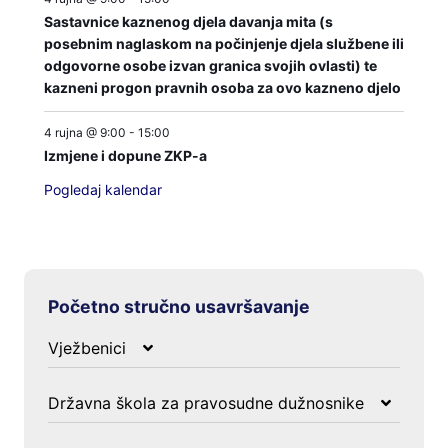
Sastavnice kaznenog djela davanja mita (s
posebnim naglaskom na počinjenje djela službene ili
odgovorne osobe izvan granica svojih ovlasti) te
kazneni progon pravnih osoba za ovo kazneno djelo
4 rujna @ 9:00
-
15:00
Izmjene i dopune ZKP-a
Pogledaj kalendar
Početno stručno usavršavanje
Vježbenici
Obavijesti
O programu
Državna škola za pravosudne dužnosnike
Iz godišnjeg kalendara/programa PA
Obavijesti
Propisi